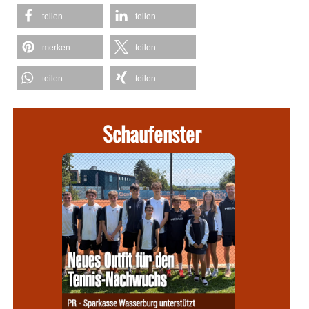
teilen
teilen
merken
teilen
teilen
teilen
Schaufenster