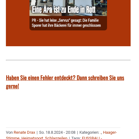
Haben Sie einen Fehler entdeckt? Dann schreiben Sie uns
gerne!
Von
Renate Drax
|
So. 18.8.2024 - 20:08
|
Kategorien:
.
,
Haager-
Stimme
,
Heimatsport
,
Schlagzeilen
|
Tags:
FUSSBALL-