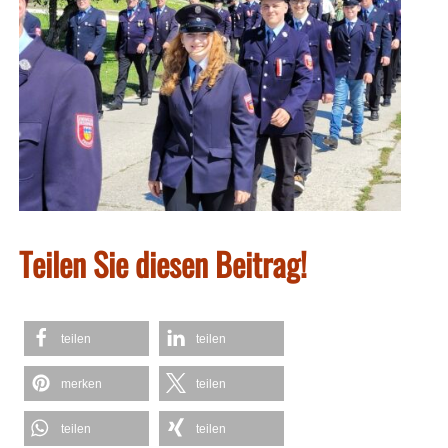
Teilen Sie diesen Beitrag!
teilen
teilen
merken
teilen
teilen
teilen