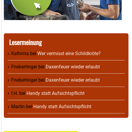
Lesermeinung
Kathrina
bei
Wer vermisst eine Schildkröte?
Friebertinger
bei
Daxenfeuer wieder erlaubt
Friebertinger
bei
Daxenfeuer wieder erlaubt
I.H.
bei
Handy statt Aufsichtspflicht
Martin
bei
Handy statt Aufsichtspflicht