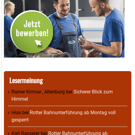
Lesermeinung
Rainer Kirmse , Altenburg
bei
Sicherer Blick zum
Himmel
Hias
bei
Rotter Bahnunterführung ab Montag voll
gesperrt
Karl Ranseier
bei
Rotter Bahnunterführung ab