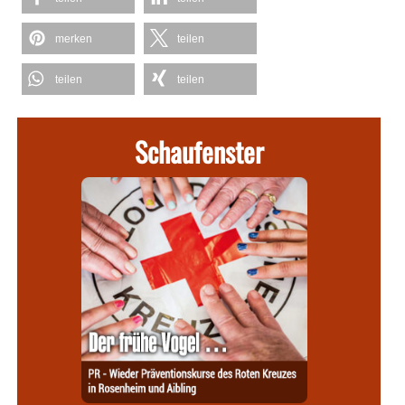
merken
teilen
teilen
teilen
Schaufenster