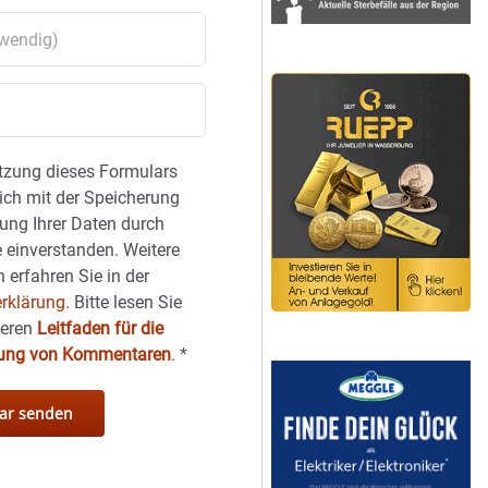
tzung dieses Formulars
sich mit der Speicherung
ung Ihrer Daten durch
 einverstanden. Weitere
 erfahren Sie in der
rklärung.
Bitte lesen Sie
seren
Leitfaden für die
hung von Kommentaren
.
*