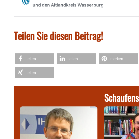
Teilen Sie diesen Beitrag!
teilen
teilen
merken
teilen
Schaufens