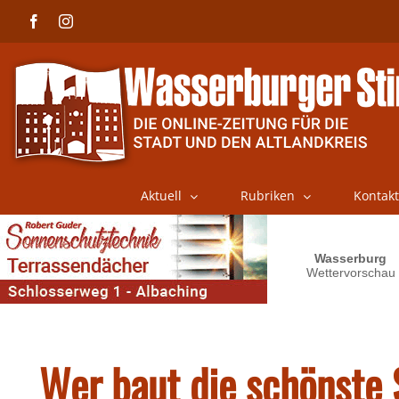
Skip
Facebook
Instagram
to
content
Aktuell
Rubriken
Kontakt
Wer baut die schönste