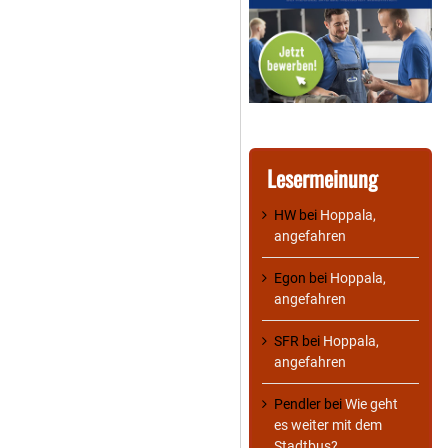
Lesermeinung
HW
bei
Hoppala,
angefahren
Egon
bei
Hoppala,
angefahren
SFR
bei
Hoppala,
angefahren
Pendler
bei
Wie geht
es weiter mit dem
Stadtbus?