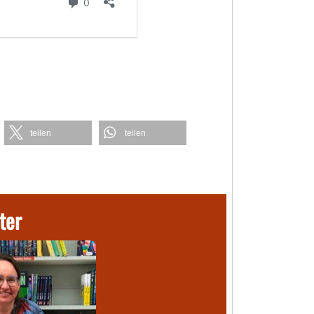
teilen
teilen
ter