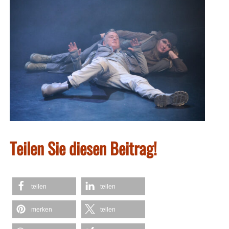
Teilen Sie diesen Beitrag!
teilen
teilen
merken
teilen