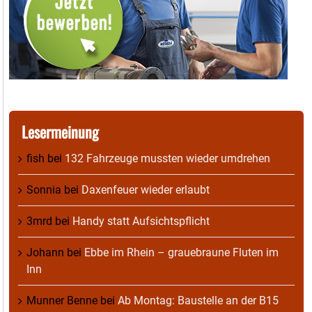
Lesermeinung
fish
bei
132 Fahrzeuge mussten wieder umdrehen
Sonnia
bei
Daxenfeuer wieder erlaubt
3mrd
bei
Handy statt Aufsichtspflicht
Johann
bei
Ebbe im Rhein – grauebraune Fluten im
Inn
Munner Benne
bei
Ab Montag: Baustelle an der B15