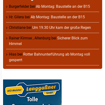
Burgerfelder
bei
Ab Montag: Baustelle an der B15
Hr. Gilera
bei
Ab Montag: Baustelle an der B15
Christiane
bei
Um 19.30 Uhr kam der große Regen
Rainer Kirmse , Altenburg
bei
Sicherer Blick zum
Himmel
Hias
bei
Rotter Bahnunterführung ab Montag voll
gesperrt