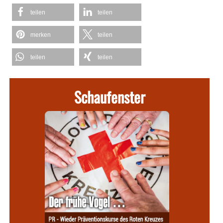
teilen
teilen
merken
teilen
teilen
teilen
Schaufenster