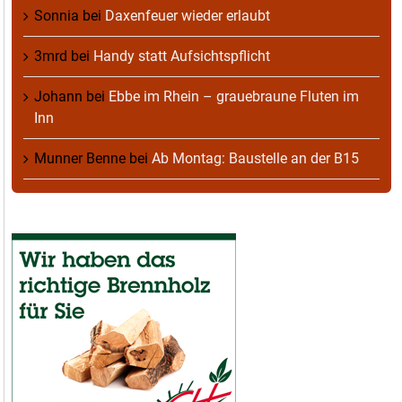
Sonnia
bei
Daxenfeuer wieder erlaubt
3mrd
bei
Handy statt Aufsichtspflicht
Johann
bei
Ebbe im Rhein – grauebraune Fluten im
Inn
Munner Benne
bei
Ab Montag: Baustelle an der B15