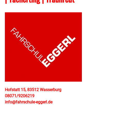
Hofstatt 15, 83512 Wasserburg
08071/9206219
info@fahrschule-eggerl.de