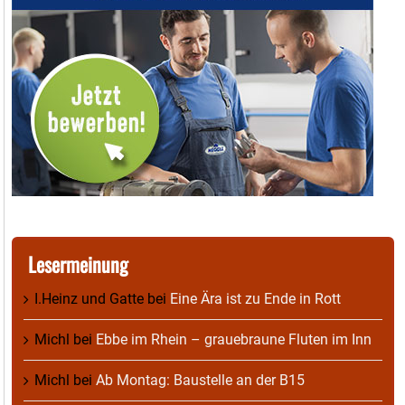
Lesermeinung
I.Heinz und Gatte
bei
Eine Ära ist zu Ende in Rott
Michl
bei
Ebbe im Rhein – grauebraune Fluten im Inn
Michl
bei
Ab Montag: Baustelle an der B15