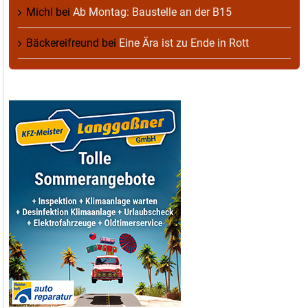
Michl
bei
Ab Montag: Baustelle an der B15
Bäckereifreund
bei
Eine Ära ist zu Ende in Rott