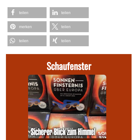
teilen
teilen
merken
teilen
teilen
teilen
Schaufenster