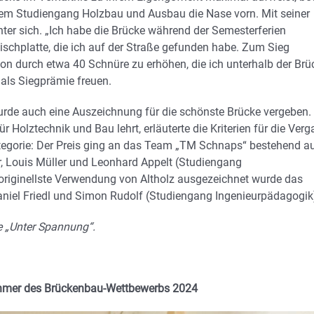
 dem Studiengang Holzbau und Ausbau die Nase vorn. Mit seiner
nter sich. „Ich habe die Brücke während der Semesterferien
ischplatte, die ich auf der Straße gefunden habe. Zum Sieg
ktion durch etwa 40 Schnüre zu erhöhen, die ich unterhalb der Brü
 als Siegprämie freuen.
wurde auch eine Auszeichnung für die schönste Brücke vergeben.
r Holztechnik und Bau lehrt, erläuterte die Kriterien für die Ver
Kategorie: Der Preis ging an das Team „TM Schnaps“ bestehend a
er, Louis Müller und Leonhard Appelt (Studiengang
 originellste Verwendung von Altholz ausgezeichnet wurde das
Daniel Friedl und Simon Rudolf (Studiengang Ingenieurpädagogik
ke „Unter Spannung“.
ehmer des Brückenbau-Wettbewerbs 2024