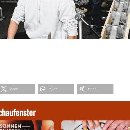
teilen
teilen
teilen
chaufenster