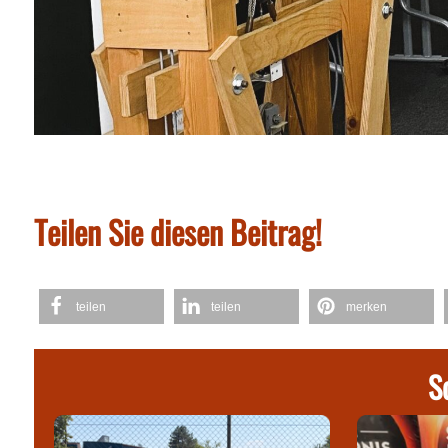
Teilen Sie diesen Beitrag!
teilen
teilen
merken
S