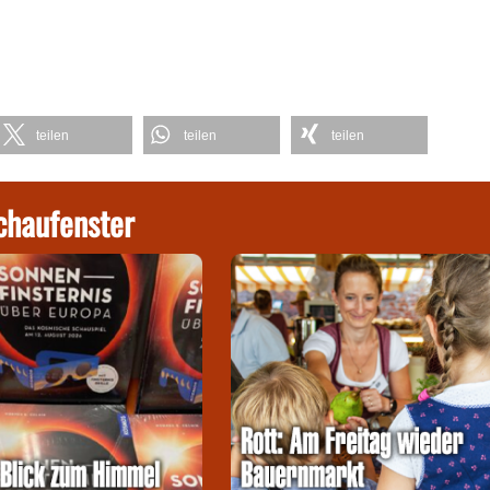
teilen
teilen
teilen
chaufenster