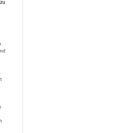
 zu
h
and
.
t
s
h