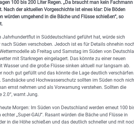
gen 100 bis 200 Liter Regen. „Da braucht man kein Fachmann
. Nach der aktuellen Vorgeschichte ist eines klar: Die Böden
n würden umgehend in die Bäche und Flüsse schießen“, so
t.
n Jahrhundertflut in Süddeutschland geführt hat, würde sich
er nach Süden verschoben. Jedoch ist es für Details ohnehin noc
alle Wettermodelle ab Freitag und Samstag im Süden von Deutschl
tter mit Starkregen eingelagert. Das könnte zu einer neuen
it Wasser und die große Flüsse sinken aktuell nur langsam ab.
 noch gut gefüllt und das könnte die Lage deutlich verschärfen
en. Sandsäcke und Hochwasserschutz sollten im Süden noch nich
 man ernst nehmen und als Vorwarnung verstehen. Sollten die
e 2.0“, warnt Jung.
 heute Morgen: Im Süden von Deutschland werden erneut 100 bi
n echter „Super-GAU“. Rasant würden die Bäche und Flüsse in
r in die Höhe schießen und das deutlich schneller und mit noc