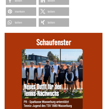
teilen
teilen
merken
teilen
teilen
teilen
Schaufenster