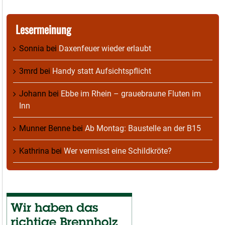
Lesermeinung
Sonnia
bei
Daxenfeuer wieder erlaubt
3mrd
bei
Handy statt Aufsichtspflicht
Johann
bei
Ebbe im Rhein – grauebraune Fluten im
Inn
Munner Benne
bei
Ab Montag: Baustelle an der B15
Kathrina
bei
Wer vermisst eine Schildkröte?