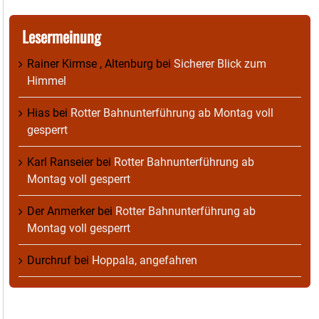
Lesermeinung
Rainer Kirmse , Altenburg
bei
Sicherer Blick zum
Himmel
Hias
bei
Rotter Bahnunterführung ab Montag voll
gesperrt
Karl Ranseier
bei
Rotter Bahnunterführung ab
Montag voll gesperrt
Der Anmerker
bei
Rotter Bahnunterführung ab
Montag voll gesperrt
Durchruf
bei
Hoppala, angefahren