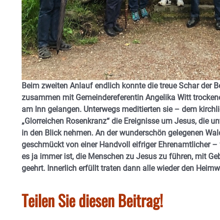
Beim zweiten Anlauf endlich konnte die treue Schar der B
zusammen mit Gemeindereferentin Angelika Witt trocken
am Inn gelangen. Unterwegs meditierten sie – dem kirchl
„Glorreichen Rosenkranz“ die Ereignisse um Jesus, die 
in den Blick nehmen. An der wunderschön gelegenen Wald
geschmückt von einer Handvoll eifriger Ehrenamtlicher – 
es ja immer ist, die Menschen zu Jesus zu führen, mit Ge
geehrt. Innerlich erfüllt traten dann alle wieder den Heim
Teilen Sie diesen Beitrag!