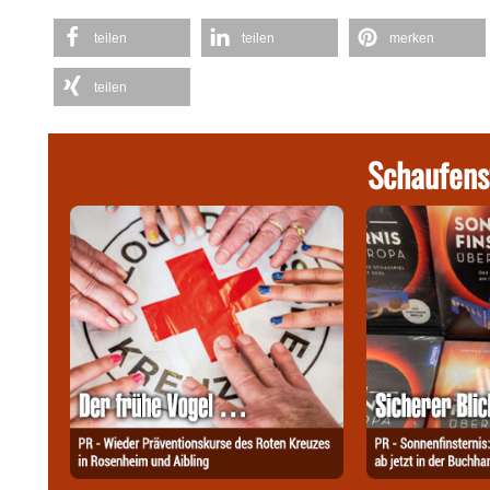
teilen
teilen
merken
teilen
Schaufens