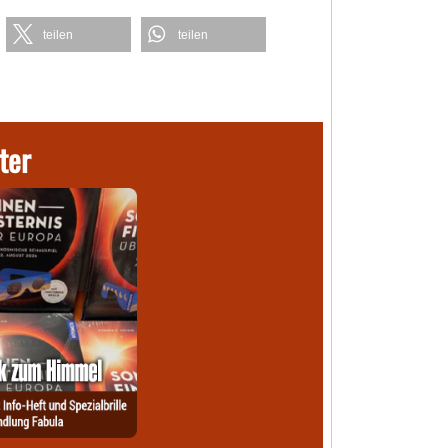
teilen
teilen
ter