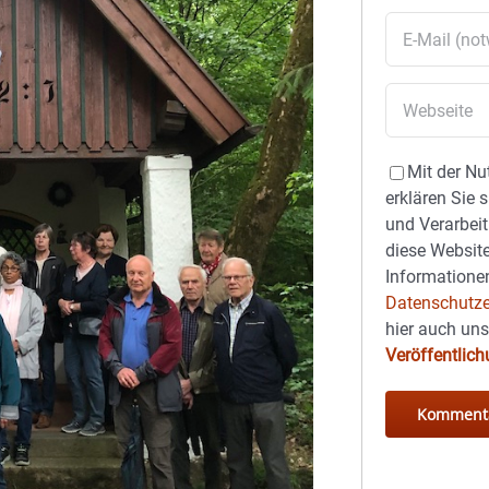
Mit der Nu
erklären Sie 
und Verarbeit
diese Website
Informationen
Datenschutze
hier auch un
Veröffentlic