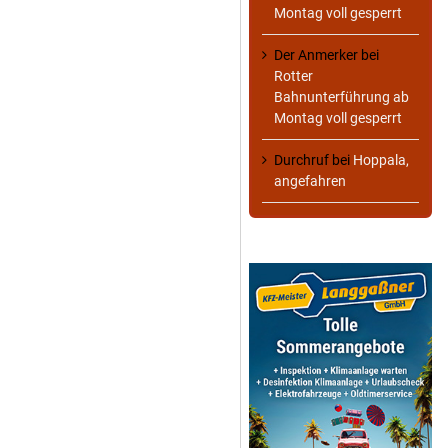
Montag voll gesperrt
Der Anmerker
bei
Rotter
Bahnunterführung ab
Montag voll gesperrt
Durchruf
bei
Hoppala,
angefahren