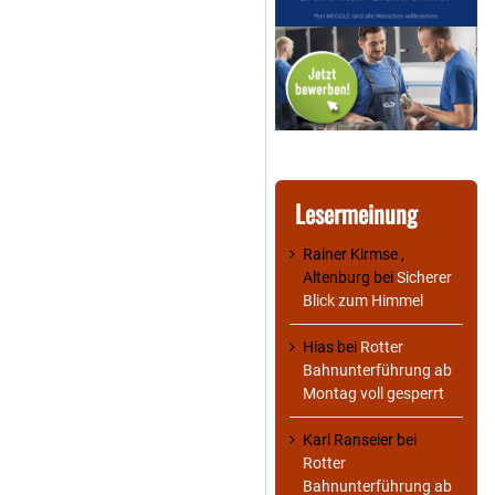
Lesermeinung
Rainer Kirmse ,
Altenburg
bei
Sicherer
Blick zum Himmel
Hias
bei
Rotter
Bahnunterführung ab
Montag voll gesperrt
Karl Ranseier
bei
Rotter
Bahnunterführung ab