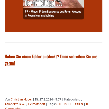
Haben Sie einen Fehler entdeckt? Dann schreiben Sie uns
gerne!
Von
Christian Huber
|
Di. 27.2.2024 - 5:57
|
Kategorien:
.
,
Altlandkreis WS
,
Heimatsport
|
Tags:
STOCKSCHIESSEN
|
0
Kommentare