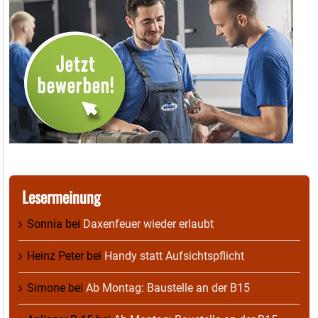
Lesermeinung
Sonnia
bei
Daxenfeuer wieder erlaubt
Heinz Peter
bei
Handy statt Aufsichtspflicht
Simone
bei
Ab Montag: Baustelle an der B15