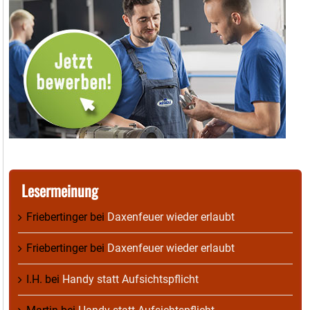
Lesermeinung
Friebertinger
bei
Daxenfeuer wieder erlaubt
Friebertinger
bei
Daxenfeuer wieder erlaubt
I.H.
bei
Handy statt Aufsichtspflicht