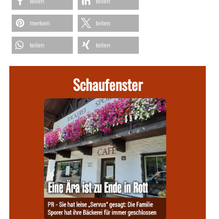
teilen
teilen
merken
teilen
teilen
teilen
Schaufenster