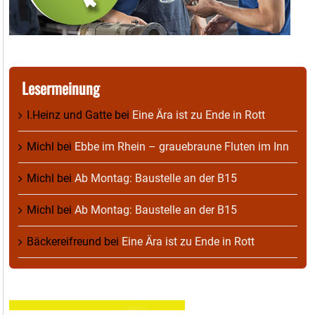
Lesermeinung
I.Heinz und Gatte
bei
Eine Ära ist zu Ende in Rott
Michl
bei
Ebbe im Rhein – grauebraune Fluten im Inn
Michl
bei
Ab Montag: Baustelle an der B15
Michl
bei
Ab Montag: Baustelle an der B15
Bäckereifreund
bei
Eine Ära ist zu Ende in Rott