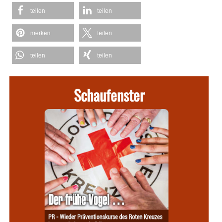
teilen
teilen
merken
teilen
teilen
teilen
Schaufenster