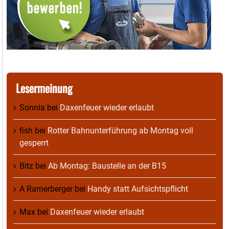
Lesermeinung
Sonnia
bei
Daxenfeuer wieder erlaubt
fish
bei
Rotter Bahnunterführung ab Montag voll
gesperrt
Bitz
bei
Ab Montag: Baustelle an der B15
A Ramerberger
bei
Handy statt Aufsichtspflicht
Max
bei
Daxenfeuer wieder erlaubt