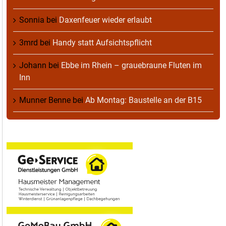
Sonnia
bei
Daxenfeuer wieder erlaubt
3mrd
bei
Handy statt Aufsichtspflicht
Johann
bei
Ebbe im Rhein – grauebraune Fluten im
Inn
Munner Benne
bei
Ab Montag: Baustelle an der B15