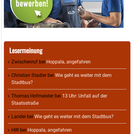
Lesermeinung
Zwischenruf
bei
Hoppala, angefahren
Christian Stadler
bei
Wie geht es weiter mit dem
Stadtbus?
Thomas Hofmeister
bei
13 Uhr: Unfall auf der
Staatsstraße
Landei
bei
Wie geht es weiter mit dem Stadtbus?
HW
bei
Hoppala, angefahren