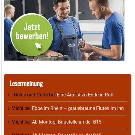
Lesermeinung
I.Heinz und Gatte
bei
Eine Ära ist zu Ende in Rott
Michl
bei
Ebbe im Rhein – grauebraune Fluten im Inn
Michl
bei
Ab Montag: Baustelle an der B15