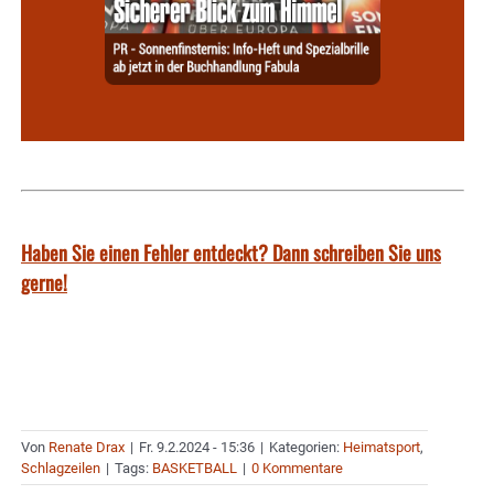
Haben Sie einen Fehler entdeckt? Dann schreiben Sie uns
gerne!
Von
Renate Drax
|
Fr. 9.2.2024 - 15:36
|
Kategorien:
Heimatsport
,
Schlagzeilen
|
Tags:
BASKETBALL
|
0 Kommentare