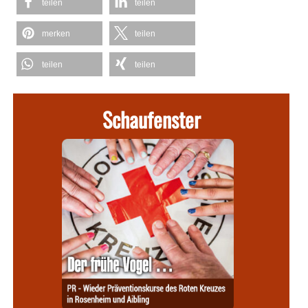
teilen
teilen
merken
teilen
teilen
teilen
Schaufenster