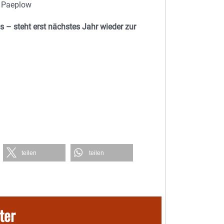
a Paeplow
 – steht erst nächstes Jahr wieder zur
teilen
teilen
ter