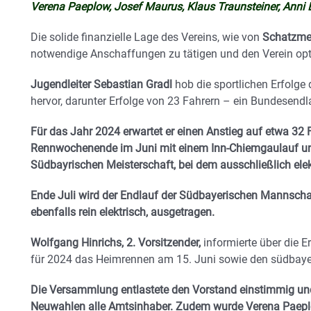
Verena Paeplow, Josef Maurus, Klaus Traunsteiner, Anni B
Die solide finanzielle Lage des Vereins, wie von
Schatzmeis
notwendige Anschaffungen zu tätigen und den Verein opt
Jugendleiter Sebastian Gradl
hob die sportlichen Erfolg
hervor, darunter Erfolge von 23 Fahrern – ein Bundesend
Für das Jahr 2024 erwartet er einen Anstieg auf etwa 32 
Rennwochenende im Juni mit einem Inn-Chiemgaulauf un
Südbayrischen Meisterschaft, bei dem ausschließlich elek
Ende Juli wird der Endlauf der Südbayerischen Mannsch
ebenfalls rein elektrisch, ausgetragen.
Wolfgang Hinrichs, 2. Vorsitzender,
informierte über die E
für 2024 das Heimrennen am 15. Juni sowie den südbaye
Die Versammlung entlastete den Vorstand einstimmig und
Neuwahlen alle Amtsinhaber. Zudem wurde Verena Paeplo