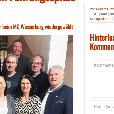
Von
Renate Drax
10:31
|
Kategori
Schlagzeilen
|
0
er beim MC Wasserburg wiedergewählt
Hinterla
Kommen
Kommentar