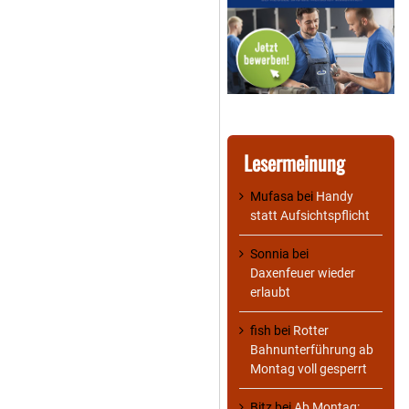
Lesermeinung
Mufasa
bei
Handy
statt Aufsichtspflicht
Sonnia
bei
Daxenfeuer wieder
erlaubt
fish
bei
Rotter
Bahnunterführung ab
Montag voll gesperrt
Bitz
bei
Ab Montag: