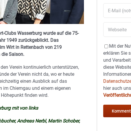
t-Clubs Wasserburg wurde auf die 75-
ahr 1949 zurückgeblickt. Das
Mit der Nu
m Wirt in Rettenbach von 219
erklären Sie 
 die Saison.
und Verarbeit
diese Website
e den Verein kontinuierlich unterstützen,
Informationen
tünde der Verein nicht da, wo er heute
Datenschutze
eichzeitig einen Ausblick auf das
hier auch un
ren im Chiemgau und einem eigenen
Veröffentlic
 Höhepunkt finden wird.
burg mit von links
hbucher, Andreas Nerbl, Martin Schober,