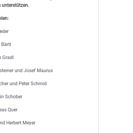
 unterstützen.
len:
ieder
 Bärtl
n Gradl
nsteiner und Josef Maurus
ucher und Peter Schmid
tin Schober
reas Quer
und Herbert Meyer