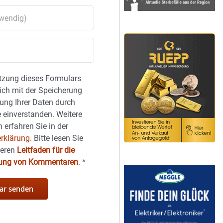
tzung dieses Formulars
sich mit der Speicherung
ung Ihrer Daten durch
 einverstanden. Weitere
 erfahren Sie in der
rklärung.
Bitte lesen Sie
seren
Leitfaden für die
hung von Kommentaren
.
*