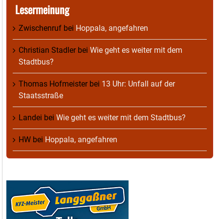
Lesermeinung
Zwischenruf
bei
Hoppala, angefahren
Christian Stadler
bei
Wie geht es weiter mit dem
Stadtbus?
Thomas Hofmeister
bei
13 Uhr: Unfall auf der
Staatsstraße
Landei
bei
Wie geht es weiter mit dem Stadtbus?
HW
bei
Hoppala, angefahren