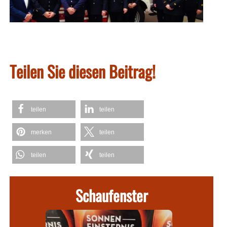
Teilen Sie diesen Beitrag!
teilen
teilen
merken
teilen
teilen
teilen
Schaufenster