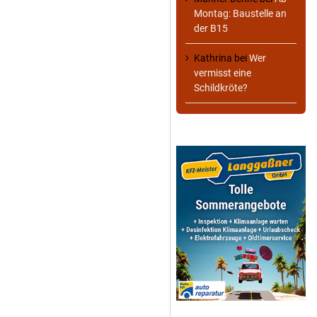
Montag: Baustelle an
der B15
Kathrina
bei
Wer
vermisst eine
Schildkröte?