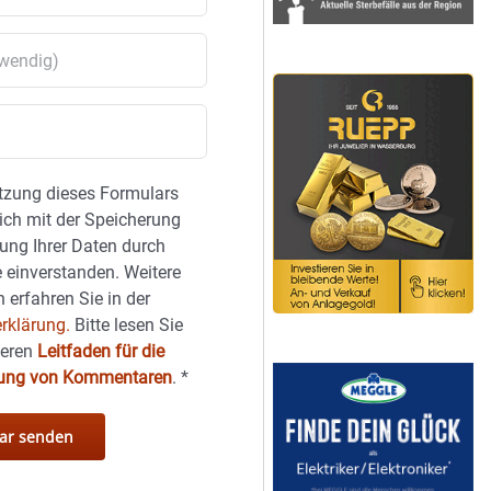
tzung dieses Formulars
sich mit der Speicherung
ung Ihrer Daten durch
 einverstanden. Weitere
 erfahren Sie in der
rklärung.
Bitte lesen Sie
seren
Leitfaden für die
hung von Kommentaren
.
*