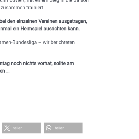
hmotiviert, mit einem Sieg in die Saison
 zusammen trainiert …
bei den einzelnen Vereinen ausgetragen,
inmal ein Heimspiel ausrichten kann.
Damen-Bundesliga – wir berichteten
tag noch nichts vorhat, sollte am
den …
teilen
teilen