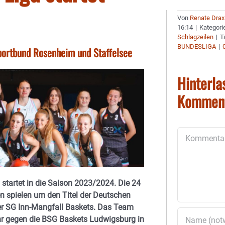
Von
Renate Drax
16:14
|
Kategori
Schlagzeilen
|
T
BUNDESLIGA
|
Sportbund Rosenheim und Staffelsee
Hinterla
Kommen
Kommentar
tartet in die Saison 2023/2024. Die 24
n spielen um den Titel der Deutschen
der SG Inn-Mangfall Baskets. Das Team
 gegen die BSG Baskets Ludwigsburg in