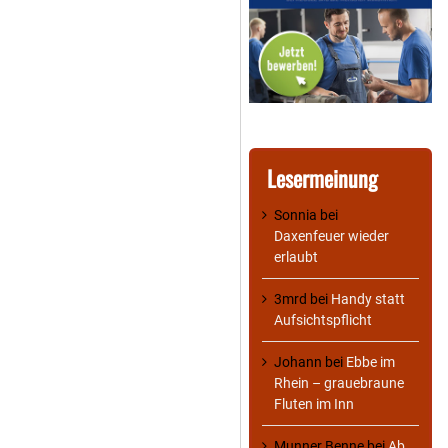
Lesermeinung
Sonnia
bei
Daxenfeuer wieder
erlaubt
3mrd
bei
Handy statt
Aufsichtspflicht
Johann
bei
Ebbe im
Rhein – grauebraune
Fluten im Inn
Munner Benne
bei
Ab