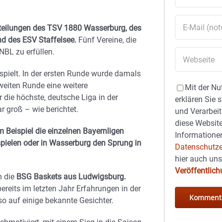
teilungen des TSV 1880 Wasserburg, des
d des ESV Staffelsee.
Fünf Vereine, die
BL zu erfüllen.
pielt. In der ersten Runde wurde damals
zweiten Runde eine weitere
Mit der Nu
r die höchste, deutsche Liga in der
erklären Sie 
 groß – wie berichtet.
und Verarbeit
diese Website
 Beispiel die einzelnen Bayernligen
Informationen
 spielen oder in Wasserburg den Sprung in
Datenschutze
.
hier auch un
Veröffentlic
n die
BSG Baskets aus Ludwigsburg.
reits im letzten Jahr Erfahrungen in der
o auf einige bekannte Gesichter.