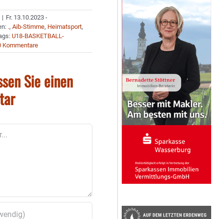
|
Fr. 13.10.2023 -
en:
.
,
Aib-Stimme
,
Heimatsport
,
ags:
U18-BASKETBALL-
0 Kommentare
ssen Sie einen
tar