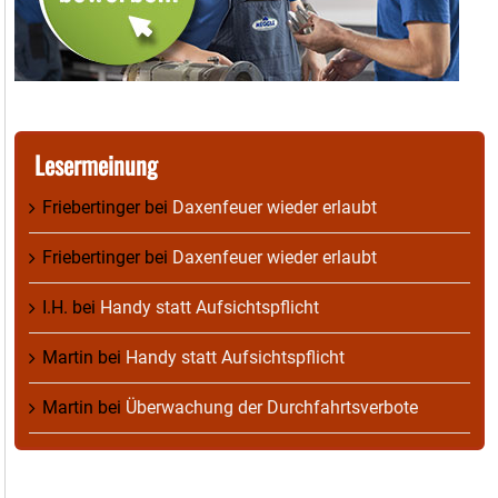
Lesermeinung
Friebertinger
bei
Daxenfeuer wieder erlaubt
Friebertinger
bei
Daxenfeuer wieder erlaubt
I.H.
bei
Handy statt Aufsichtspflicht
Martin
bei
Handy statt Aufsichtspflicht
Martin
bei
Überwachung der Durchfahrtsverbote