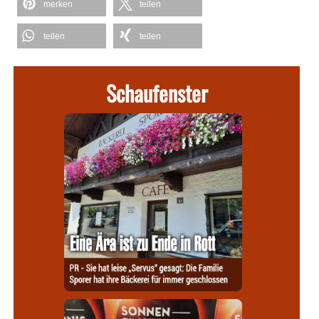
merken
teilen
teilen
teilen
Schaufenster