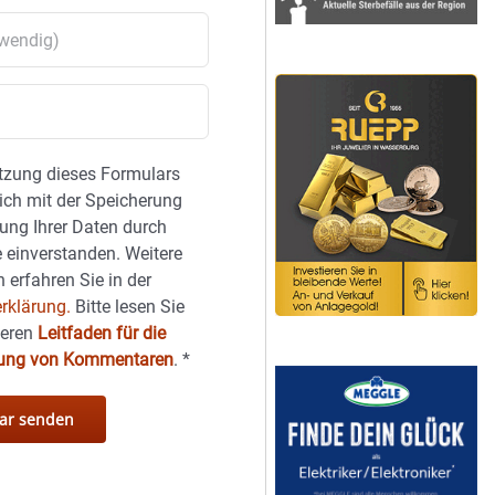
tzung dieses Formulars
sich mit der Speicherung
ung Ihrer Daten durch
 einverstanden. Weitere
 erfahren Sie in der
rklärung.
Bitte lesen Sie
seren
Leitfaden für die
hung von Kommentaren
.
*