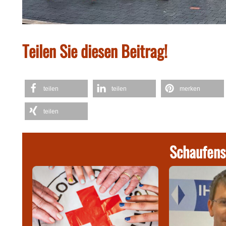
Teilen Sie diesen Beitrag!
teilen
teilen
merken
teilen
Schaufens