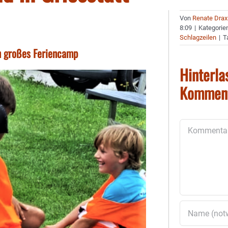
Von
Renate Drax
8:09
|
Kategorie
Schlagzeilen
|
T
in großes Feriencamp
Hinterla
Kommen
Kommentar