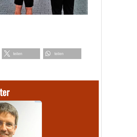
teilen
teilen
ter