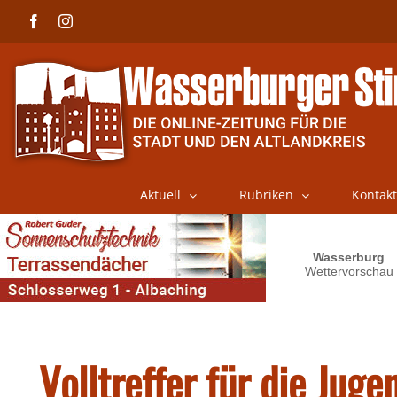
Skip
Facebook
Instagram
to
content
Aktuell
Rubriken
Kontakt
Volltreffer für die Juge