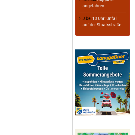
angefahren
J
bei
13 Uhr: Unfall
auf der Staatsstraße