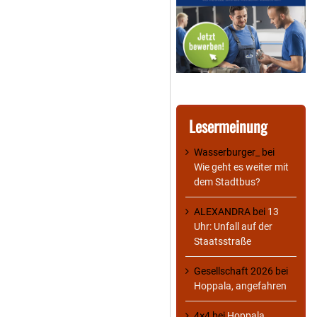
Lesermeinung
Wasserburger_
bei
Wie geht es weiter mit
dem Stadtbus?
ALEXANDRA
bei
13
Uhr: Unfall auf der
Staatsstraße
Gesellschaft 2026
bei
Hoppala, angefahren
4×4
bei
Hoppala,