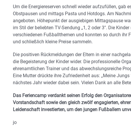
Um die Energiereserven schnell wieder aufzufüllen, gab e
Obstpausen und mittags Pasta und Hotdogs. Am Nachmi
angeboten. Höhepunkt der ausgiebigen Mittagspause war z
im Stil der beliebten TV-Sendung „1, 2 oder 3″. Die Kinder 
verschiedenen Fußballthemen und konnten so durch ihr F
und schließlich kleine Preise sammeln.
Die positiven Rückmeldungen der Eltern in einer nachgel
die Begeisterung der Kinder wider. Die professionelle Or
ehrenamtlichen Trainer und das abwechslungsreiche Pr
Eine Mutter drückte ihre Zufriedenheit aus: „Meine Jungs 
nächstes Jahr wieder dabei sein. Vielen Dank an alle Betei
Das Feriencamp verdankt seinen Erfolg den Organisatoren
Vorstandschaft sowie den gleich zwölf engagierten, ehrena
Leidenschaft investierten, um den jungen Fußballern unve
jo