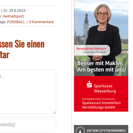
|
Di. 29.8.2023 -
n:
Heimatsport
,
ags:
FUSSBALL
|
0 Kommentare
ssen Sie einen
tar