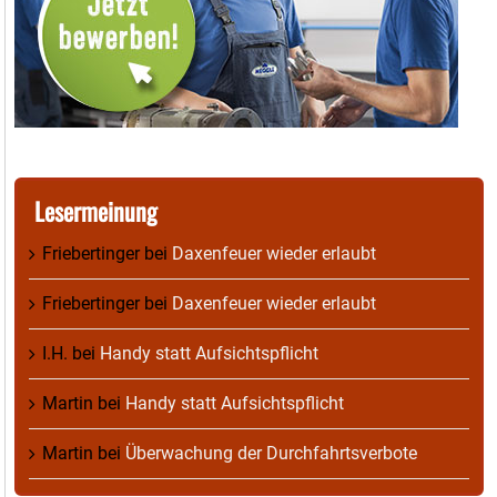
Lesermeinung
Friebertinger
bei
Daxenfeuer wieder erlaubt
Friebertinger
bei
Daxenfeuer wieder erlaubt
I.H.
bei
Handy statt Aufsichtspflicht
Martin
bei
Handy statt Aufsichtspflicht
Martin
bei
Überwachung der Durchfahrtsverbote