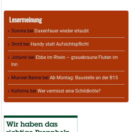
Lesermeinung
Sonnia
bei
Daxenfeuer wieder erlaubt
3mrd
bei
Handy statt Aufsichtspflicht
Johann
bei
Ebbe im Rhein – grauebraune Fluten im
Inn
Munner Benne
bei
Ab Montag: Baustelle an der B15
Kathrina
bei
Wer vermisst eine Schildkröte?