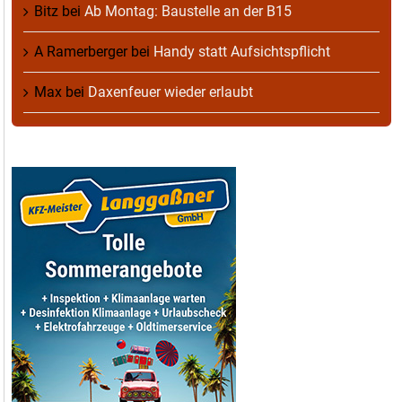
Bitz
bei
Ab Montag: Baustelle an der B15
A Ramerberger
bei
Handy statt Aufsichtspflicht
Max
bei
Daxenfeuer wieder erlaubt