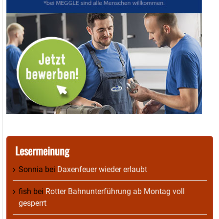
Lesermeinung
Sonnia
bei
Daxenfeuer wieder erlaubt
fish
bei
Rotter Bahnunterführung ab Montag voll
gesperrt