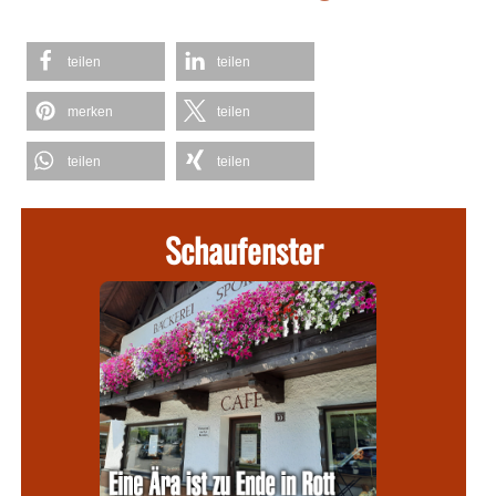
teilen
teilen
merken
teilen
teilen
teilen
Schaufenster