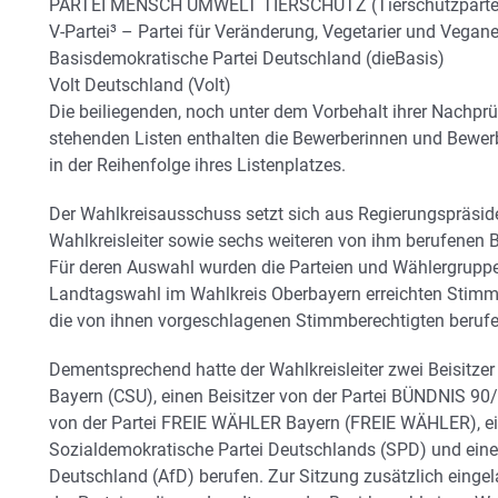
PARTEI MENSCH UMWELT TIERSCHUTZ (Tierschutzparte
V-Partei³ – Partei für Veränderung, Vegetarier und Veganer
Basisdemokratische Partei Deutschland (dieBasis)
Volt Deutschland (Volt)
Die beiliegenden, noch unter dem Vorbehalt ihrer Nachpr
stehenden Listen enthalten die Bewerberinnen und Bewerb
in der Reihenfolge ihres Listenplatzes.
Der Wahlkreisausschuss setzt sich aus Regierungspräsid
Wahlkreisleiter sowie sechs weiteren von ihm berufenen 
Für deren Auswahl wurden die Parteien und Wählergruppen 
Landtagswahl im Wahlkreis Oberbayern erreichten Stim
die von ihnen vorgeschlagenen Stimmberechtigten berufe
Dementsprechend hatte der Wahlkreisleiter zwei Beisitzer 
Bayern (CSU), einen Beisitzer von der Partei BÜNDNIS 9
von der Partei FREIE WÄHLER Bayern (FREIE WÄHLER), ein
Sozialdemokratische Partei Deutschlands (SPD) und einen 
Deutschland (AfD) berufen. Zur Sitzung zusätzlich eing