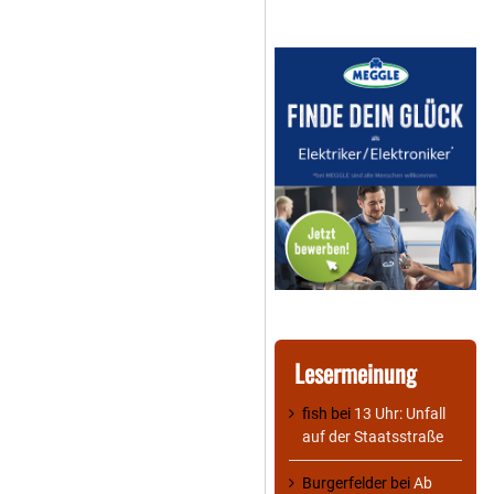
Lesermeinung
fish
bei
13 Uhr: Unfall
auf der Staatsstraße
Burgerfelder
bei
Ab