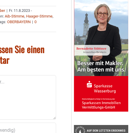
uber
|
Fr. 11.8.2023 -
en:
Aib-Stimme
,
Haager-Stimme
,
ags:
OBERBAYERN
|
0
ssen Sie einen
tar