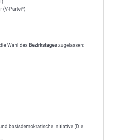
i)
 (V-Partei³)
 die Wahl des
Bezirkstages
zugelassen:
 und basisdemokratische Initiative (Die