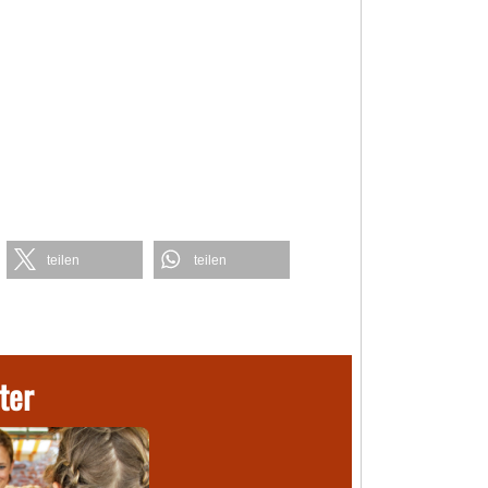
teilen
teilen
ter