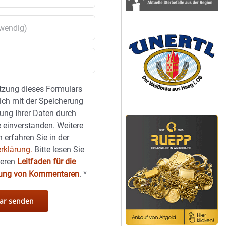
tzung dieses Formulars
sich mit der Speicherung
ung Ihrer Daten durch
 einverstanden. Weitere
 erfahren Sie in der
rklärung.
Bitte lesen Sie
seren
Leitfaden für die
hung von Kommentaren
.
*