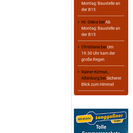
Montag: Baustelle an
der B15
Hr. Gilera
bei
Ab
Montag: Baustelle an
der B15
Christiane
bei
Um
19.30 Uhr kam der
große Regen
Rainer Kirmse ,
Altenburg
bei
Sicherer
Blick zum Himmel