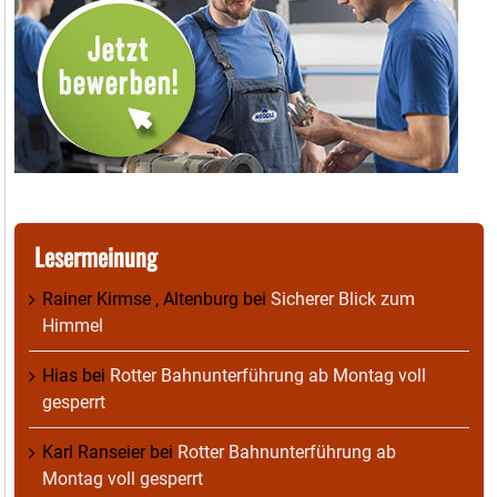
Lesermeinung
Rainer Kirmse , Altenburg
bei
Sicherer Blick zum
Himmel
Hias
bei
Rotter Bahnunterführung ab Montag voll
gesperrt
Karl Ranseier
bei
Rotter Bahnunterführung ab
Montag voll gesperrt