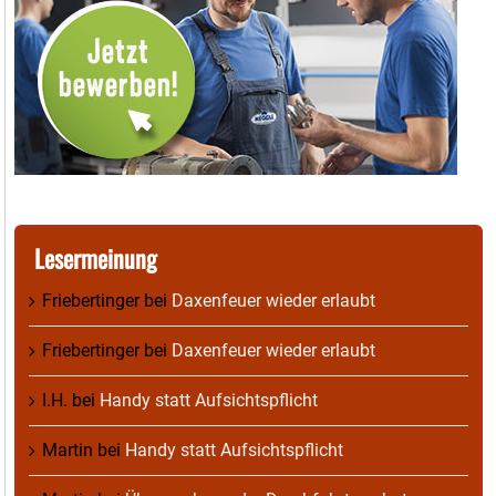
Lesermeinung
Friebertinger
bei
Daxenfeuer wieder erlaubt
Friebertinger
bei
Daxenfeuer wieder erlaubt
I.H.
bei
Handy statt Aufsichtspflicht
Martin
bei
Handy statt Aufsichtspflicht