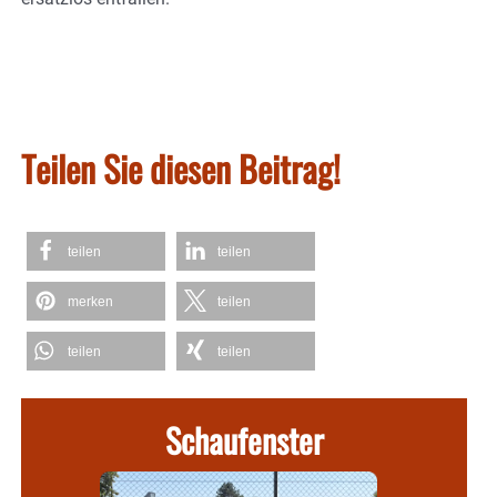
Teilen Sie diesen Beitrag!
teilen
teilen
merken
teilen
teilen
teilen
Schaufenster