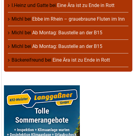
I.Heinz und Gatte
bei
Eine Ära ist zu Ende in Rott
Michl
bei
Ebbe im Rhein – grauebraune Fluten im Inn
Michl
bei
Ab Montag: Baustelle an der B15
Michl
bei
Ab Montag: Baustelle an der B15
Bäckereifreund
bei
Eine Ära ist zu Ende in Rott