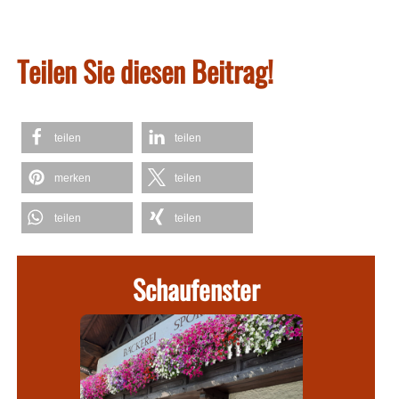
Teilen Sie diesen Beitrag!
teilen
teilen
merken
teilen
teilen
teilen
Schaufenster