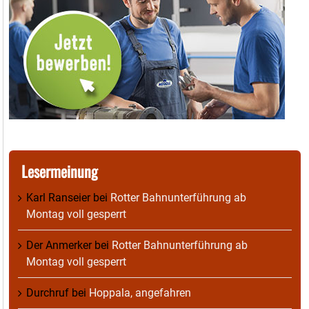
Lesermeinung
Karl Ranseier
bei
Rotter Bahnunterführung ab
Montag voll gesperrt
Der Anmerker
bei
Rotter Bahnunterführung ab
Montag voll gesperrt
Durchruf
bei
Hoppala, angefahren