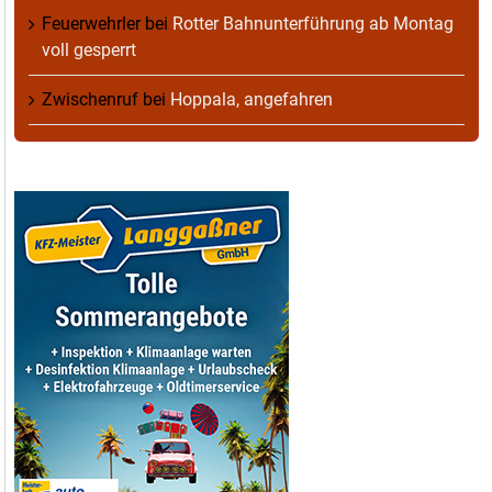
Feuerwehrler
bei
Rotter Bahnunterführung ab Montag
voll gesperrt
Zwischenruf
bei
Hoppala, angefahren