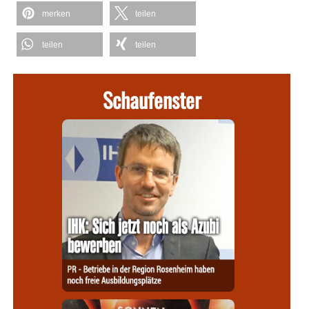
merken
teilen
teilen
teilen
Schaufenster