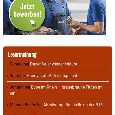
Lesermeinung
Sonnia
bei
Daxenfeuer wieder erlaubt
3mrd
bei
Handy statt Aufsichtspflicht
Johann
bei
Ebbe im Rhein – grauebraune Fluten im
Inn
Munner Benne
bei
Ab Montag: Baustelle an der B15