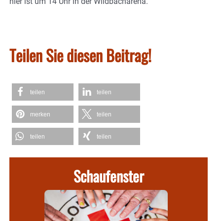
hier ist um 14 Uhr in der Wildbacharena.
Teilen Sie diesen Beitrag!
teilen
teilen
merken
teilen
teilen
teilen
Schaufenster