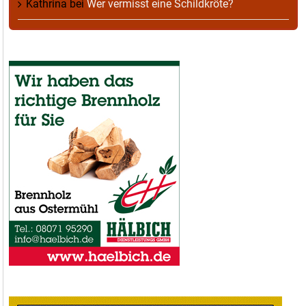
Kathrina
bei
Wer vermisst eine Schildkröte?