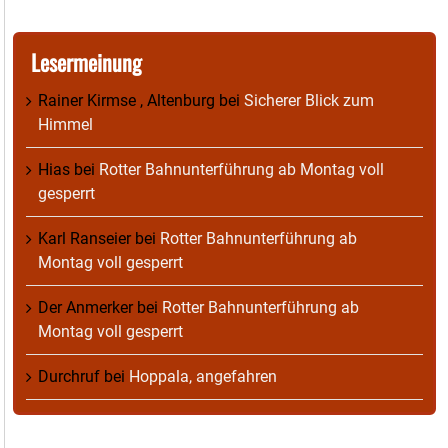
Lesermeinung
Rainer Kirmse , Altenburg
bei
Sicherer Blick zum
Himmel
Hias
bei
Rotter Bahnunterführung ab Montag voll
gesperrt
Karl Ranseier
bei
Rotter Bahnunterführung ab
Montag voll gesperrt
Der Anmerker
bei
Rotter Bahnunterführung ab
Montag voll gesperrt
Durchruf
bei
Hoppala, angefahren