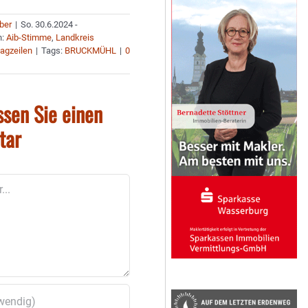
uber
|
So. 30.6.2024 -
n:
Aib-Stimme
,
Landkreis
agzeilen
|
Tags:
BRUCKMÜHL
|
0
ssen Sie einen
tar