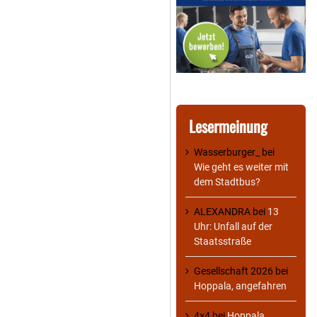
Lesermeinung
Wasserburger_
bei
Wie geht es weiter mit
dem Stadtbus?
ALEXANDRA
bei
13
Uhr: Unfall auf der
Staatsstraße
Gesellschaft 2026
bei
Hoppala, angefahren
4×4
bei
Hoppala,