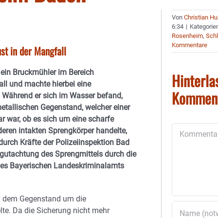
Von
Christian H
6:34
|
Kategorie
Rosenheim
,
Schl
Kommentare
st in der Mangfall
ein Bruckmühler im Bereich
Hinterla
ll und machte hierbei eine
Kommen
 Während er sich im Wasser befand,
etallischen Gegenstand, welcher einer
r war, ob es sich um eine scharfe
Kommentar
eren intakten Sprengkörper handelte,
urch Kräfte der Polizeiinspektion Bad
egutachtung des Sprengmittels durch die
es Bayerischen Landeskriminalamts
ei dem Gegenstand um die
te. Da die Sicherung nicht mehr