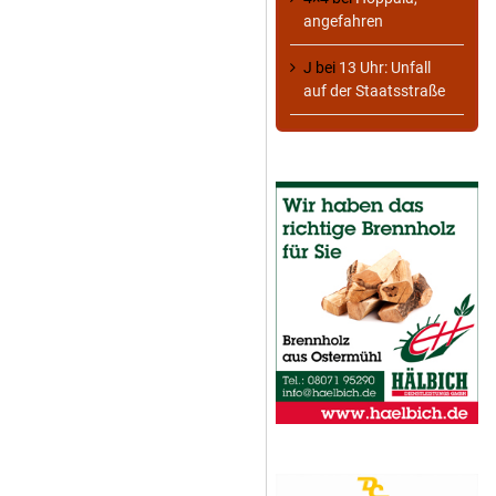
angefahren
J
bei
13 Uhr: Unfall
auf der Staatsstraße