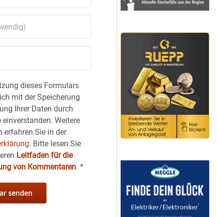
tzung dieses Formulars
sich mit der Speicherung
ung Ihrer Daten durch
 einverstanden. Weitere
 erfahren Sie in der
rklärung.
Bitte lesen Sie
seren
Leitfaden für die
hung von Kommentaren
.
*