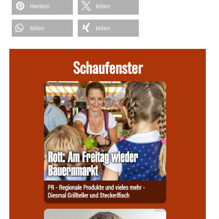
merken
teilen
teilen
teilen
Schaufenster