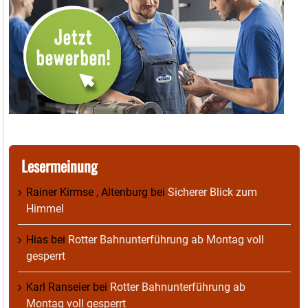
Lesermeinung
Rainer Kirmse , Altenburg
bei
Sicherer Blick zum
Himmel
Hias
bei
Rotter Bahnunterführung ab Montag voll
gesperrt
Karl Ranseier
bei
Rotter Bahnunterführung ab
Montag voll gesperrt