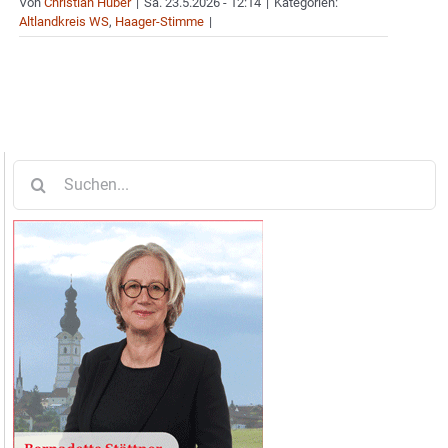
Von
Christian Huber
|
Sa. 23.5.2026 - 12:14
|
Kategorien:
Altlandkreis WS
,
Haager-Stimme
|
Suche
nach: