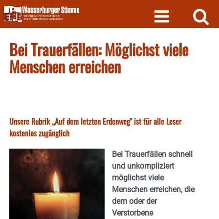
Skip
to
content
Bei Trauerfällen: Möglichst viele
Menschen erreichen
Unsere Rubrik „Auf dem letzten Erdenweg" ist für alle Leser
kostenlos zugänglich
Bei Trauerfällen schnell
und unkompliziert
möglichst viele
Menschen erreichen, die
dem oder der
Verstorbene