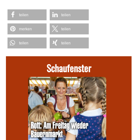
teilen
teilen
merken
teilen
teilen
teilen
Schaufenster