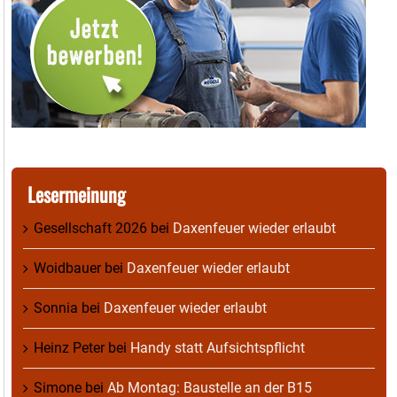
Lesermeinung
Gesellschaft 2026
bei
Daxenfeuer wieder erlaubt
Woidbauer
bei
Daxenfeuer wieder erlaubt
Sonnia
bei
Daxenfeuer wieder erlaubt
Heinz Peter
bei
Handy statt Aufsichtspflicht
Simone
bei
Ab Montag: Baustelle an der B15