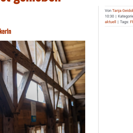
Von
Tanja Geido
10:30
|
Kategori
aktuell
|
Tags:
F
kerln