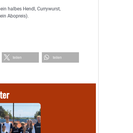
ein halbes Hendl, Currywurst,
ein Abopreis).
teilen
teilen
ter