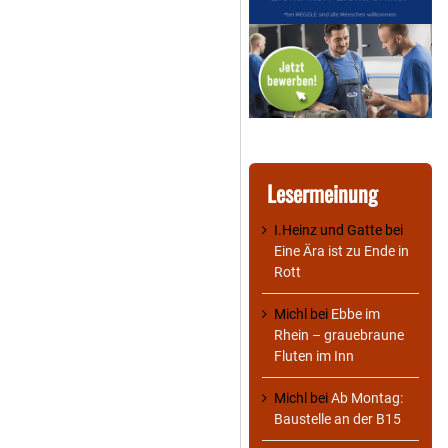
Lesermeinung
I.Heinz und Gatte
bei
Eine Ära ist zu Ende in
Rott
Michl
bei
Ebbe im
Rhein – grauebraune
Fluten im Inn
Michl
bei
Ab Montag:
Baustelle an der B15