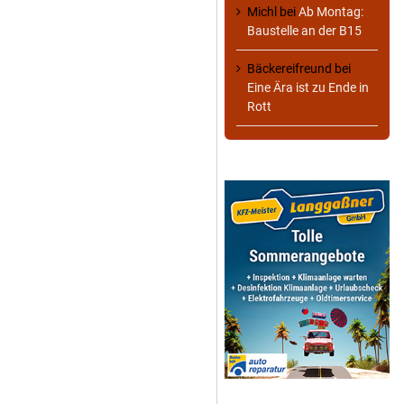
Michl
bei
Ab Montag:
Baustelle an der B15
Bäckereifreund
bei
Eine Ära ist zu Ende in
Rott