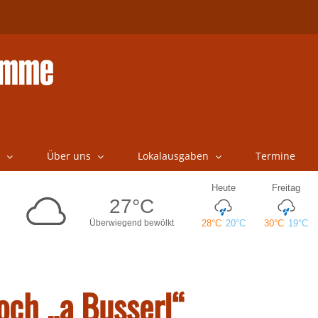
Über uns
Lokalausgaben
Termine
och „a Busserl“