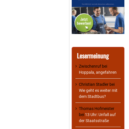
Lesermeinung
Zwischenruf
bei
Hoppala, angefahren
Christian Stadler
bei
Wie geht es weiter mit
dem Stadtbus?
Thomas Hofmeister
bei
13 Uhr: Unfall auf
der Staatsstraße