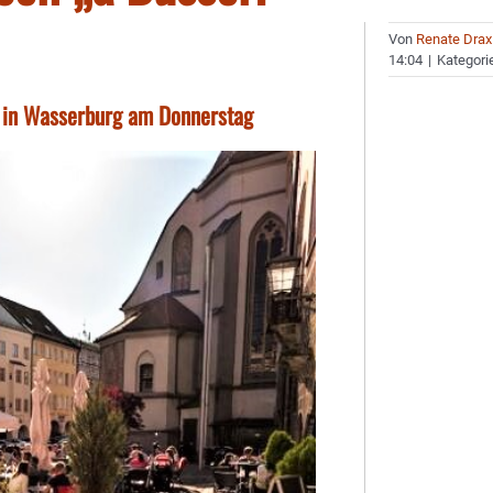
Von
Renate Drax
14:04
|
Kategori
g in Wasserburg am Donnerstag