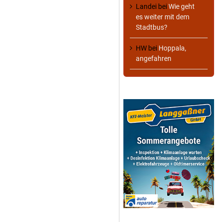
Landei
bei
Wie geht
es weiter mit dem
Stadtbus?
HW
bei
Hoppala,
angefahren