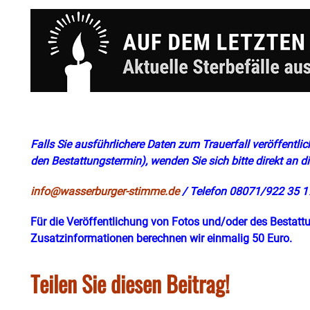
Falls Sie ausführlichere Daten zum Trauerfall veröffentli
den Bestattungs
termin)
, wenden Sie sich bitte direkt an
info@wasserburger-stimme.de
/ Telefon 08071/922 35 1
Für die Veröffentlichung von Fotos und/oder des Bestattu
Zusatzinformationen berechnen wir einmalig 50 Euro.
Teilen Sie diesen Beitrag!