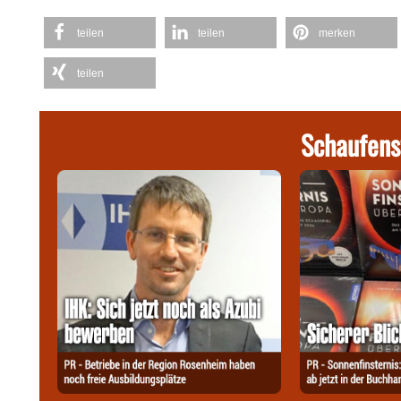
teilen
teilen
merken
teilen
Schaufens