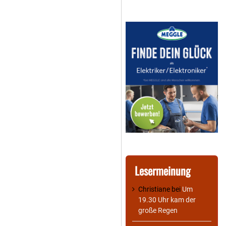
Lesermeinung
Christiane
bei
Um
19.30 Uhr kam der
große Regen