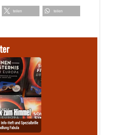
teilen
teilen
ter