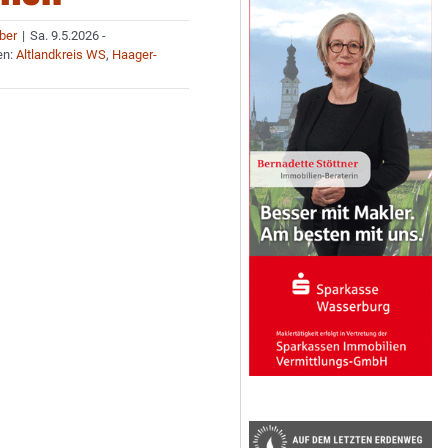
uber
|
Sa. 9.5.2026 -
en:
Altlandkreis WS
,
Haager-