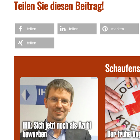
Teilen Sie diesen Beitrag!
teilen
teilen
merken
teilen
Schaufens