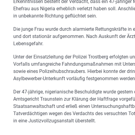
Erkenntnissen besteht der Verdacht, dass ein 47-jähriger
Ehefrau aus Nigeria erheblich verletzt haben soll. Anschl
in unbekannte Richtung geflüchtet sein.
Die junge Frau wurde durch alarmierte Rettungskräfte i
und dort stationär aufgenommen. Nach Auskunft der Ärzte 
Lebensgefahr.
Unter der Einsatzleitung der Polizei Trostberg erfolgten
Vorfalls umfangreiche Fahndungsmaßnahmen mit Unterst
sowie eines Polizeihubschraubers. Hierbei konnte der dri
Asylbewerber-Unterkunft vorläufig festgenommen werden
Der 47-jährige, nigerianische Beschuldigte wurde gestern
Amtsgericht Traunstein zur Klärung der Haftfrage vorgefüh
Staatsanwaltschaft und erließ einen Untersuchungshaftb
Tatverdächtigen wegen des Verdachts des versuchten To
in eine Justizvollzugsanstalt überstellt.