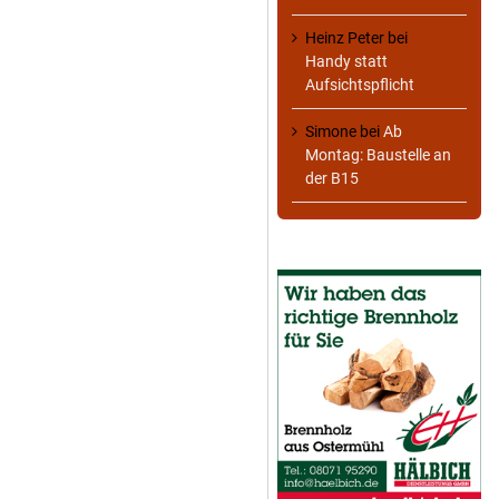
Heinz Peter
bei
Handy statt
Aufsichtspflicht
Simone
bei
Ab
Montag: Baustelle an
der B15