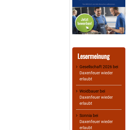
Lesermeinung
Gesellschaft 2026
bei
Daxenfeuer wieder
erlaubt
Woidbauer
bei
Daxenfeuer wieder
erlaubt
Sonnia
bei
Daxenfeuer wieder
erlaubt