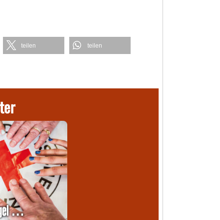
teilen
teilen
ter