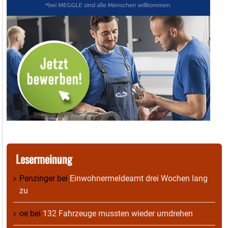
Lesermeinung
Penzinger
bei
Einwohnermeldeamt drei Wochen lang
zu
oe
bei
132 Fahrzeuge mussten wieder umdrehen