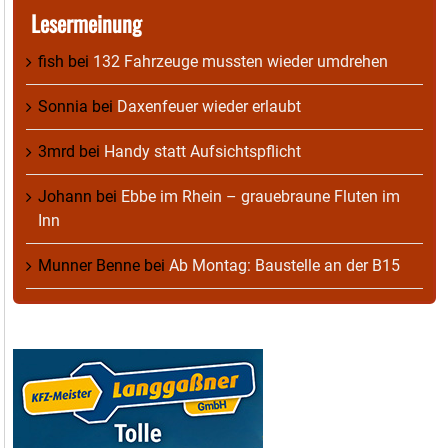
Lesermeinung
fish
bei
132 Fahrzeuge mussten wieder umdrehen
Sonnia
bei
Daxenfeuer wieder erlaubt
3mrd
bei
Handy statt Aufsichtspflicht
Johann
bei
Ebbe im Rhein – grauebraune Fluten im
Inn
Munner Benne
bei
Ab Montag: Baustelle an der B15