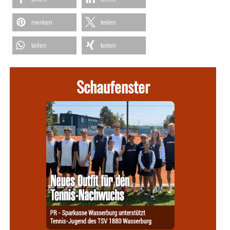
merken
teilen
teilen
teilen
Schaufenster