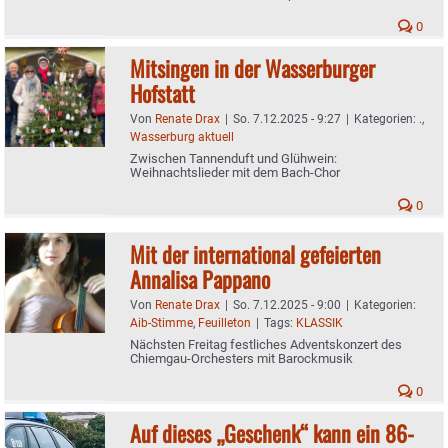
nach Wasserburg
0
Mitsingen in der Wasserburger
Hofstatt
Von
Renate Drax
|
So. 7.12.2025 - 9:27
|
Kategorien:
.
,
Wasserburg aktuell
Zwischen Tannenduft und Glühwein:
Weihnachtslieder mit dem Bach-Chor
0
Mit der international gefeierten
Annalisa Pappano
Von
Renate Drax
|
So. 7.12.2025 - 9:00
|
Kategorien:
Aib-Stimme
,
Feuilleton
|
Tags:
KLASSIK
Nächsten Freitag festliches Adventskonzert des
Chiemgau-Orchesters mit Barockmusik
0
Auf dieses „Geschenk“ kann ein 86-