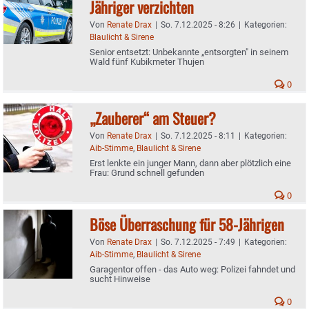
Jähriger verzichten
Von
Renate Drax
|
So. 7.12.2025 - 8:26
|
Kategorien:
Blaulicht & Sirene
Senior entsetzt: Unbekannte „entsorgten" in seinem
Wald fünf Kubikmeter Thujen
0
„Zauberer“ am Steuer?
Von
Renate Drax
|
So. 7.12.2025 - 8:11
|
Kategorien:
Aib-Stimme
,
Blaulicht & Sirene
Erst lenkte ein junger Mann, dann aber plötzlich eine
Frau: Grund schnell gefunden
0
Böse Überraschung für 58-Jährigen
Von
Renate Drax
|
So. 7.12.2025 - 7:49
|
Kategorien:
Aib-Stimme
,
Blaulicht & Sirene
Garagentor offen - das Auto weg: Polizei fahndet und
sucht Hinweise
0