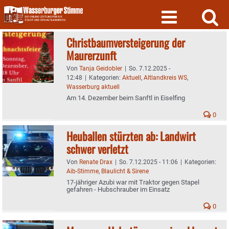
Skip
to
content
Christbaumversteigerung der
Maurerzunft
Von
Tanja Geidobler
|
So. 7.12.2025 -
12:48
|
Kategorien:
Aktuell
,
Altlandkreis WS
,
Wasserburg aktuell
Am 14. Dezember beim Sanftl in Eiselfing
0
Heuballen stürzten ab: Landwirt
schwer verletzt
Von
Renate Drax
|
So. 7.12.2025 - 11:06
|
Kategorien:
Aib-Stimme
,
Blaulicht & Sirene
17-jähriger Azubi war mit Traktor gegen Stapel
gefahren - Hubschrauber im Einsatz
0