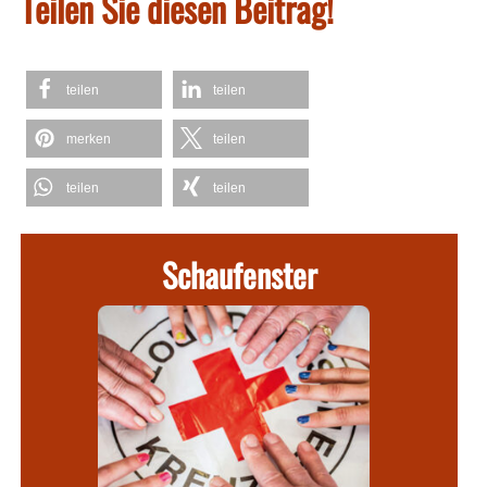
Teilen Sie diesen Beitrag!
teilen
teilen
merken
teilen
teilen
teilen
Schaufenster