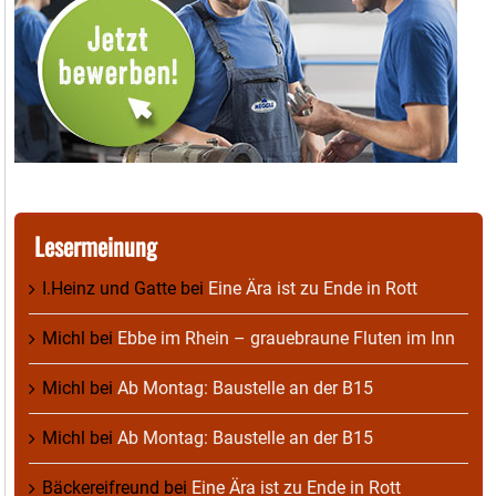
Lesermeinung
I.Heinz und Gatte
bei
Eine Ära ist zu Ende in Rott
Michl
bei
Ebbe im Rhein – grauebraune Fluten im Inn
Michl
bei
Ab Montag: Baustelle an der B15
Michl
bei
Ab Montag: Baustelle an der B15
Bäckereifreund
bei
Eine Ära ist zu Ende in Rott