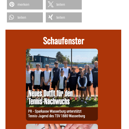
merken
teilen
teilen
teilen
Schaufenster