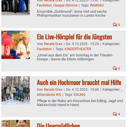
Von
Renate Drax
|
Do. 4.12.2025 - 15:47
|
Kategorien:
Feuilleton
,
Haager-Stimme
|
Tags:
RAMSAU
Ensemble „Goldmund": Anna Veit und sechs
Philharmoniker musizieren in Loreto-Kirche
0
Ein Live-Hörspiel für die Jüngsten
Von
Renate Drax
|
Do. 4.12.2025 - 15:25
|
Kategorien:
Feuilleton
|
Tags:
KINDERTHEATER
„Urmel aus dem Eis" am Sonntag in der Theater-
Kneipe - Gerne die Eltern mitbringen
0
Auch ein Hochmoor braucht mal Hilfe
Von
Renate Drax
|
Do. 4.12.2025 - 15:06
|
Kategorien:
.
,
Altlandkreis WS
|
Tags:
EDLING
Pflege in der Natur am Kesselsee bei Edling: Jagd und
Naturschutz Hand in Hand
4
Die Unermüdlichen