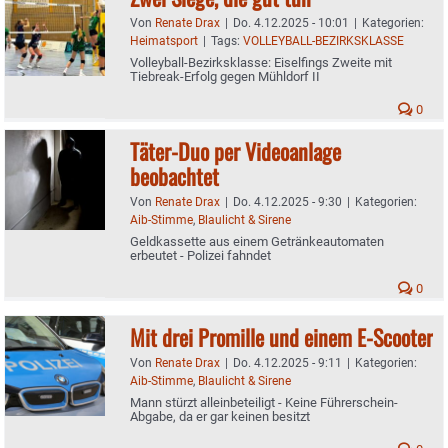
Von
Renate Drax
|
Do. 4.12.2025 - 10:01
|
Kategorien:
Heimatsport
|
Tags:
VOLLEYBALL-BEZIRKSKLASSE
Volleyball-Bezirksklasse: Eiselfings Zweite mit
Tiebreak-Erfolg gegen Mühldorf II
0
Täter-Duo per Videoanlage
beobachtet
Von
Renate Drax
|
Do. 4.12.2025 - 9:30
|
Kategorien:
Aib-Stimme
,
Blaulicht & Sirene
Geldkassette aus einem Getränkeautomaten
erbeutet - Polizei fahndet
0
Mit drei Promille und einem E-Scooter
Von
Renate Drax
|
Do. 4.12.2025 - 9:11
|
Kategorien:
Aib-Stimme
,
Blaulicht & Sirene
Mann stürzt alleinbeteiligt - Keine Führerschein-
Abgabe, da er gar keinen besitzt