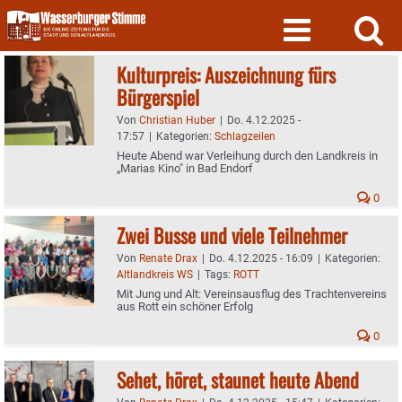
Skip
to
content
Kulturpreis: Auszeichnung fürs
Bürgerspiel
Von
Christian Huber
|
Do. 4.12.2025 -
17:57
|
Kategorien:
Schlagzeilen
Heute Abend war Verleihung durch den Landkreis in
„Marias Kino" in Bad Endorf
0
Zwei Busse und viele Teilnehmer
Von
Renate Drax
|
Do. 4.12.2025 - 16:09
|
Kategorien:
Altlandkreis WS
|
Tags:
ROTT
Mit Jung und Alt: Vereinsausflug des Trachtenvereins
aus Rott ein schöner Erfolg
0
Sehet, höret, staunet heute Abend