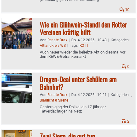
10
Wie ein Glühwein-Standl den Rotter
Vereinen kräftig hilft
Von
Renate Drax
|
Do. 4.12.2025 - 10:43
|
Kategorien:
Altlandkreis WS
|
Tags:
ROTT
Auch heuer wieder die beliebte Aktion diesmal vor
dem REWE-Getränkemarkt
0
Drogen-Deal unter Schülern am
Bahnhof?
Von
Renate Drax
|
Do. 4.12.2025 - 10:21
|
Kategorien:
.
,
Blaulicht & Sirene
Gestern ging der Polizei ein 17-jähriger
Tatverdächtiger ins Netz
2
Zwei Siege, die gut tun