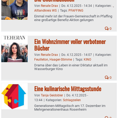
Von
Renate Drax
|
Do. 4.12.2025 - 14:34
|
Kategorien:
.
,
Altlandkreis WS
|
Tags:
PFAFFING
Einmal mehr ist der Frauen-Gemeinschaft in Pfaffing
eine großartige Benefiz-Aktion gelungen
0
Ein Wohnzimmer voller verbotener
Bücher
Von
Renate Drax
|
Do. 4.12.2025 - 14:07
|
Kategorien:
Feuilleton
,
Haager-Stimme
|
Tags:
KINO
Drama über das Leben in einer Diktatur aktuell im
Wasserburger Kino
0
Eine kulinarische Mittagsstunde
Von
Tanja Geidobler
|
Do. 4.12.2025 -
13:44
|
Kategorien:
Schlagzeilen
Generationen-Mittagstisch am 17. Dezember im
Mehrgenerationenhaus Rosenheim