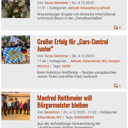
Von
Tanja Geidobler
|
Do. 4.12.2025 -
11:51
|
Kategorien:
Aktuell
,
Wasserburg aktuell
Wasserburger Gruppe von Amnesty International
schmückt Baum in der „Christbaumallee"
0
Großer Erfolg für „Gars-Control
Junior“
Von
Tanja Geidobler
|
Do. 4.12.2025 -
11:44
|
Kategorien:
.
,
Aktuell
,
Altlandkreis WS
,
Haager-
Stimme
|
Tags:
GARS
Beim Robotics-Weltfinale – Bestes europäisches
Junior-Team und elfter Platz weltweit
1
Manfred Reithmeier will
Bürgermeister bleiben
Von
Redaktion
|
Do. 4.12.2025 - 11:02
|
Kategorien:
Altlandkreis WS
|
Tags:
RAMERBERG
Aus der Aufstellungs-Versammlung der
„Unabhängigen Wähler Ramerberg"