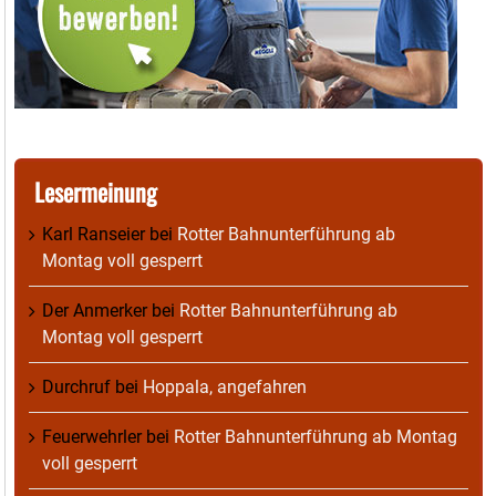
Lesermeinung
Karl Ranseier
bei
Rotter Bahnunterführung ab
Montag voll gesperrt
Der Anmerker
bei
Rotter Bahnunterführung ab
Montag voll gesperrt
Durchruf
bei
Hoppala, angefahren
Feuerwehrler
bei
Rotter Bahnunterführung ab Montag
voll gesperrt