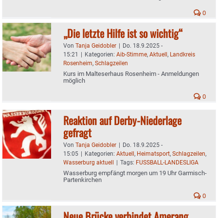
0
„Die letzte Hilfe ist so wichtig“
Von
Tanja Geidobler
|
Do. 18.9.2025 -
15:21
|
Kategorien:
Aib-Stimme
,
Aktuell
,
Landkreis
Rosenheim
,
Schlagzeilen
Kurs im Malteserhaus Rosenheim - Anmeldungen
möglich
0
Reaktion auf Derby-Niederlage
gefragt
Von
Tanja Geidobler
|
Do. 18.9.2025 -
15:05
|
Kategorien:
Aktuell
,
Heimatsport
,
Schlagzeilen
,
Wasserburg aktuell
|
Tags:
FUSSBALL-LANDESLIGA
Wasserburg empfängt morgen um 19 Uhr Garmisch-
Partenkirchen
0
Neue Brücke verbindet Amerang